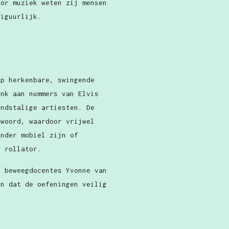
oor muziek weten zij mensen
figuurlijk.
op herkenbare, swingende
enk aan nummers van Elvis
andstalige artiesten. De
twoord, waardoor vrijwel
inder mobiel zijn of
f rollator.
t beweegdocentes Yvonne van
en dat de oefeningen veilig