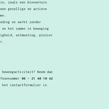
tie, zoals een binnentuin.
 een gezellige en actieve
men.
oeding en werkt zonder
n en het samen in beweging
ligheid, ontmoeting, plezier
or.
e beweegactiviteit? Neem dan
efoonnummer
06 – 21 40 10 42
l het contactformulier in.