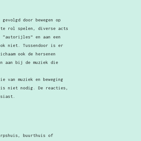
, gevolgd door bewegen op
ote rol spelen, diverse acts
e “autorijles” en aan een
ook niet. Tussendoor is er
lichaam ook de hersenen
en aan bij de muziek die
die van muziek en beweging
 is niet nodig. De reacties,
usiast.
orpshuis, buurthuis of