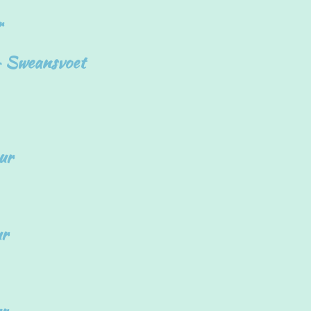
r
- Sweansvoet
ur
ur
ur